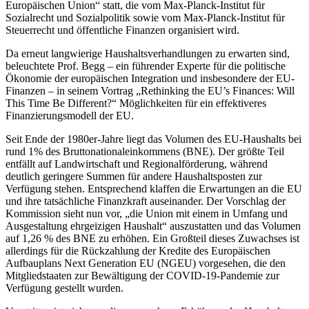
Europäischen Union“ statt, die vom Max-Planck-Institut für
Sozialrecht und Sozialpolitik sowie vom Max-Planck-Institut für
Steuerrecht und öffentliche Finanzen organisiert wird.
Da erneut langwierige Haushaltsverhandlungen zu erwarten sind,
beleuchtete Prof. Begg – ein führender Experte für die politische
Ökonomie der europäischen Integration und insbesondere der EU-
Finanzen – in seinem Vortrag „Rethinking the EU’s Finances: Will
This Time Be Different?“ Möglichkeiten für ein effektiveres
Finanzierungsmodell der EU.
Seit Ende der 1980er-Jahre liegt das Volumen des EU-Haushalts bei
rund 1% des Bruttonationaleinkommens (BNE). Der größte Teil
entfällt auf Landwirtschaft und Regionalförderung, während
deutlich geringere Summen für andere Haushaltsposten zur
Verfügung stehen. Entsprechend klaffen die Erwartungen an die EU
und ihre tatsächliche Finanzkraft auseinander. Der Vorschlag der
Kommission sieht nun vor, „die Union mit einem in Umfang und
Ausgestaltung ehrgeizigen Haushalt“ auszustatten und das Volumen
auf 1,26 % des BNE zu erhöhen. Ein Großteil dieses Zuwachses ist
allerdings für die Rückzahlung der Kredite des Europäischen
Aufbauplans Next Generation EU (NGEU) vorgesehen, die den
Mitgliedstaaten zur Bewältigung der COVID-19-Pandemie zur
Verfügung gestellt wurden.