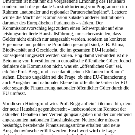
Umstritten ist nicht nur die vorgesehene Erhöhung des Haushalts,
sondern auch die geplante Umstrukturierung von Programmen im
Rahmen „nationaler und regionaler Partnerschaftspläne“. Letztere
würde die Macht der Kommission zulasten anderer Institutionen –
darunter des Europäischen Parlaments – stärken. Der
Kommissionsvorschlag legt zudem einen Schwerpunkt auf eine
leistungsorientierte Haushaltsführung, um sicherzustellen, dass
Gelder nicht einfach nur ausgezahlt werden, sondern an konkrete
Ergebnisse und politische Prioritäten geknüpft sind, z. B. Klima,
Biodiversität und Geschlecht, die im gesamten EU-Haushalt
konsequent umgesetzt werden sollen. Eng damit verbunden ist die
Betonung von Investitionen in europäische öffentliche Güter. Jedoch
definiere die Kommission nicht, was ein „öffentliches Gut“ sei,
erklärte Prof. Begg, und lasse damit „einen Elefanten im Raum“
stehen. Ebenso ungeklärt sei die Frage, ob eine EU-Finanzierung
auch Ausgaben auf nationaler Ebene für öffentliche Güter der EU
oder sogar die Finanzierung nationaler öffentlicher Güter durch die
EU umfasst.
Vor diesem Hintergrund wies Prof. Begg auf ein Trilemma hin, dem
der neue Haushalt gegenübersteht – insbesondere im Kontext der
aktuellen Debatten über Verteidigungsausgaben und der zunehmend
angespannten nationalen Haushaltslagen: Nettozahler müssen
besänftigt, bestehende Finanzierungsströme erhalten und neue
Ausgabenwünsche erfüllt werden. Erschwert wird die Lage