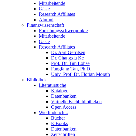
Mitarbeitende
Gäste
Research Affiliates
Alumni
Finanzwissenschaft
Forschungsschwerpunkte
Mitarbeitende
Gäste
Research Affiliates
Dr. Aart Gerritsen
Dr. Changxia Ke
Prof. Dr. Tim Lohse
Fangfang Tan, Ph.D.
Univ.-Prof. Dr. Florian Morath
Bibliothek
Literatursuche
Kataloge
Datenbanken
Virtuelle Fachbibliotheken
Open Access
Wie finde ich...
Bücher
E-Books
Datenbanken
Zeitschriften