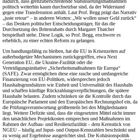
dadurch, dass grenzüberschreitende Stabilisierungsmaßnahmen
politisch weiterhin kaum durchsetzbar sind, da der Widerstand
gegen eine Transferunion anhält. Laut Prof. Begg prägt das Narrativ
„juste retour“ – in anderen Worten: „Wir wollen unser Geld zurück“
– das Denken politischer Entscheidungsträger, für das die
Durchsetzung des Britenrabatts durch Margaret Thatcher
beispielhaft stehe. Diese Logik, so Prof. Begg, erschwere es
erheblich, zu einer echten Reform zu gelangen.
Um handlungsfähig zu bleiben, hat die EU in Krisenzeiten auf
außerbudgetäre Mechanismen zurückgegriffen, etwa Next
Generation EU, die Ukraine-Fazilität oder die
Verteidigungsinitiative „Sicherheitsmaßnahmen für Europa“
(SAFE). Zwar ermöglichen diese eine rasche und umfangreiche
Finanzierung von EU-Politiken, widersprechen jedoch
Haushaltsgrundsätzen wie Einheit und Universalität des Haushalts
und schaffen künftige Rückzahlungsverpflichtungen, die spätere
Haushalte belasten. Zudem schränken sie die Kontrolle durch das
Europäische Parlament und den Europäischen Rechnungshof ein, da
die Prüfungsverantwortung größtenteils bei den Mitgliedstaaten
liegt. Weitere Defizite sind, dass die eingesetzten Mittel nicht immer
den tatsächlichen Projektkosten entsprechen und Maßnahmen im
Rahmen der Aufbau- und Resilienzfazilität – dem Kernstück von
NGEU – häufig auf Input- und Output-Kennzahlen beschränkt und
zu wenig auf Ergebnisse ausgerichtet sind. Die Kohäsionspolitik