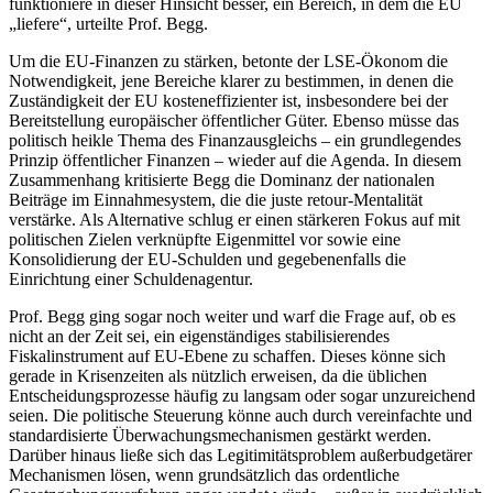
funktioniere in dieser Hinsicht besser, ein Bereich, in dem die EU
„liefere“, urteilte Prof. Begg.
Um die EU-Finanzen zu stärken, betonte der LSE-Ökonom die
Notwendigkeit, jene Bereiche klarer zu bestimmen, in denen die
Zuständigkeit der EU kosteneffizienter ist, insbesondere bei der
Bereitstellung europäischer öffentlicher Güter. Ebenso müsse das
politisch heikle Thema des Finanzausgleichs – ein grundlegendes
Prinzip öffentlicher Finanzen – wieder auf die Agenda. In diesem
Zusammenhang kritisierte Begg die Dominanz der nationalen
Beiträge im Einnahmesystem, die die juste retour-Mentalität
verstärke. Als Alternative schlug er einen stärkeren Fokus auf mit
politischen Zielen verknüpfte Eigenmittel vor sowie eine
Konsolidierung der EU-Schulden und gegebenenfalls die
Einrichtung einer Schuldenagentur.
Prof. Begg ging sogar noch weiter und warf die Frage auf, ob es
nicht an der Zeit sei, ein eigenständiges stabilisierendes
Fiskalinstrument auf EU-Ebene zu schaffen. Dieses könne sich
gerade in Krisenzeiten als nützlich erweisen, da die üblichen
Entscheidungsprozesse häufig zu langsam oder sogar unzureichend
seien. Die politische Steuerung könne auch durch vereinfachte und
standardisierte Überwachungsmechanismen gestärkt werden.
Darüber hinaus ließe sich das Legitimitätsproblem außerbudgetärer
Mechanismen lösen, wenn grundsätzlich das ordentliche