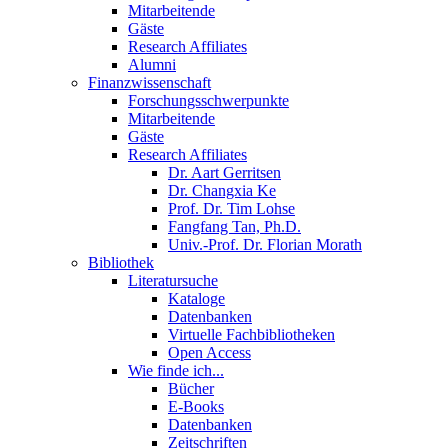
Mitarbeitende
Gäste
Research Affiliates
Alumni
Finanzwissenschaft
Forschungsschwerpunkte
Mitarbeitende
Gäste
Research Affiliates
Dr. Aart Gerritsen
Dr. Changxia Ke
Prof. Dr. Tim Lohse
Fangfang Tan, Ph.D.
Univ.-Prof. Dr. Florian Morath
Bibliothek
Literatursuche
Kataloge
Datenbanken
Virtuelle Fachbibliotheken
Open Access
Wie finde ich...
Bücher
E-Books
Datenbanken
Zeitschriften