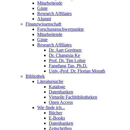
Mitarbeitende
Gäste
Research Affiliates
Alumni
Finanzwissenschaft
Forschungsschwerpunkte
Mitarbeitende
Gäste
Research Affiliates
Dr. Aart Gerritsen
Dr. Changxia Ke
Prof. Dr. Tim Lohse
Fangfang Tan, Ph.D.
Univ.-Prof. Dr. Florian Morath
Bibliothek
Literatursuche
Kataloge
Datenbanken
Virtuelle Fachbibliotheken
Open Access
Wie finde ich...
Bücher
E-Books
Datenbanken
Zeitschriften