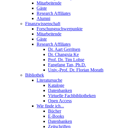
Mitarbeitende
Gäste
Research Affiliates
Alumni
Finanzwissenschaft
Forschungsschwerpunkte
Mitarbeitende
Gäste
Research Affiliates
Dr. Aart Gerritsen
Dr. Changxia Ke
Prof. Dr. Tim Lohse
Fangfang Tan, Ph.D.
Univ.-Prof. Dr. Florian Morath
Bibliothek
Literatursuche
Kataloge
Datenbanken
Virtuelle Fachbibliotheken
Open Access
Wie finde ich...
Bücher
E-Books
Datenbanken
Zeitschriften