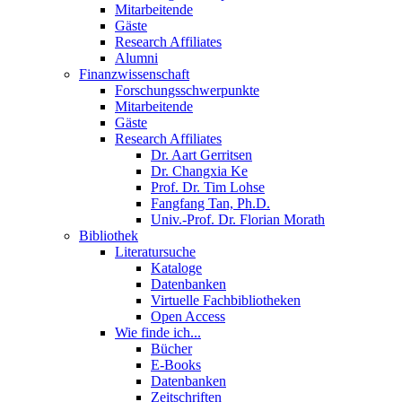
Mitarbeitende
Gäste
Research Affiliates
Alumni
Finanzwissenschaft
Forschungsschwerpunkte
Mitarbeitende
Gäste
Research Affiliates
Dr. Aart Gerritsen
Dr. Changxia Ke
Prof. Dr. Tim Lohse
Fangfang Tan, Ph.D.
Univ.-Prof. Dr. Florian Morath
Bibliothek
Literatursuche
Kataloge
Datenbanken
Virtuelle Fachbibliotheken
Open Access
Wie finde ich...
Bücher
E-Books
Datenbanken
Zeitschriften