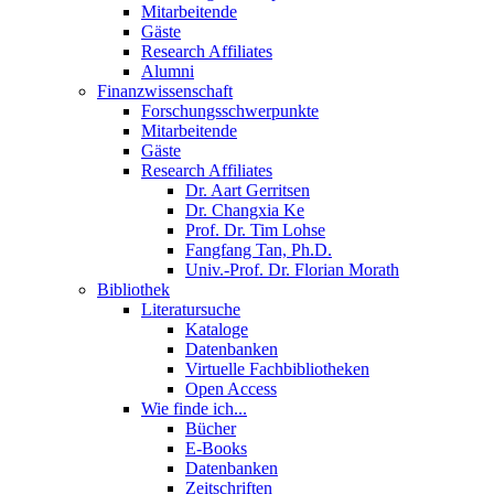
Mitarbeitende
Gäste
Research Affiliates
Alumni
Finanzwissenschaft
Forschungsschwerpunkte
Mitarbeitende
Gäste
Research Affiliates
Dr. Aart Gerritsen
Dr. Changxia Ke
Prof. Dr. Tim Lohse
Fangfang Tan, Ph.D.
Univ.-Prof. Dr. Florian Morath
Bibliothek
Literatursuche
Kataloge
Datenbanken
Virtuelle Fachbibliotheken
Open Access
Wie finde ich...
Bücher
E-Books
Datenbanken
Zeitschriften