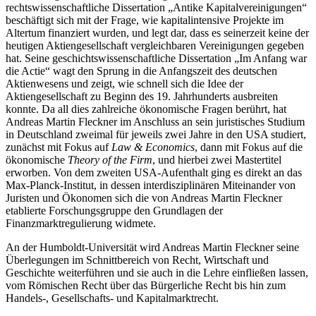
rechtswissenschaftliche Dissertation „Antike Kapitalvereinigungen“
beschäftigt sich mit der Frage, wie kapitalintensive Projekte im
Altertum finanziert wurden, und legt dar, dass es seinerzeit keine der
heutigen Aktiengesellschaft vergleichbaren Vereinigungen gegeben
hat. Seine geschichtswissenschaftliche Dissertation „Im Anfang war
die Actie“ wagt den Sprung in die Anfangszeit des deutschen
Aktienwesens und zeigt, wie schnell sich die Idee der
Aktiengesellschaft zu Beginn des 19. Jahrhunderts ausbreiten
konnte. Da all dies zahlreiche ökonomische Fragen berührt, hat
Andreas Martin Fleckner im Anschluss an sein juristisches Studium
in Deutschland zweimal für jeweils zwei Jahre in den USA studiert,
zunächst mit Fokus auf
Law & Economics
, dann mit Fokus auf die
ökonomische
Theory of the Firm
, und hierbei zwei Mastertitel
erworben. Von dem zweiten USA-Aufenthalt ging es direkt an das
Max-Planck-Institut, in dessen interdisziplinären Miteinander von
Juristen und Ökonomen sich die von Andreas Martin Fleckner
etablierte Forschungsgruppe den Grundlagen der
Finanzmarktregulierung widmete.
An der Humboldt-Universität wird Andreas Martin Fleckner seine
Überlegungen im Schnittbereich von Recht, Wirtschaft und
Geschichte weiterführen und sie auch in die Lehre einfließen lassen,
vom Römischen Recht über das Bürgerliche Recht bis hin zum
Handels-, Gesellschafts- und Kapitalmarktrecht.