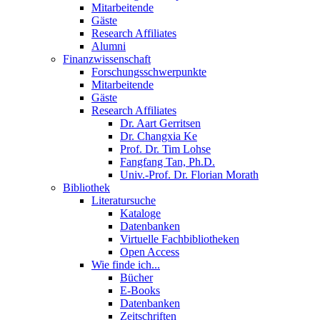
Mitarbeitende
Gäste
Research Affiliates
Alumni
Finanzwissenschaft
Forschungsschwerpunkte
Mitarbeitende
Gäste
Research Affiliates
Dr. Aart Gerritsen
Dr. Changxia Ke
Prof. Dr. Tim Lohse
Fangfang Tan, Ph.D.
Univ.-Prof. Dr. Florian Morath
Bibliothek
Literatursuche
Kataloge
Datenbanken
Virtuelle Fachbibliotheken
Open Access
Wie finde ich...
Bücher
E-Books
Datenbanken
Zeitschriften