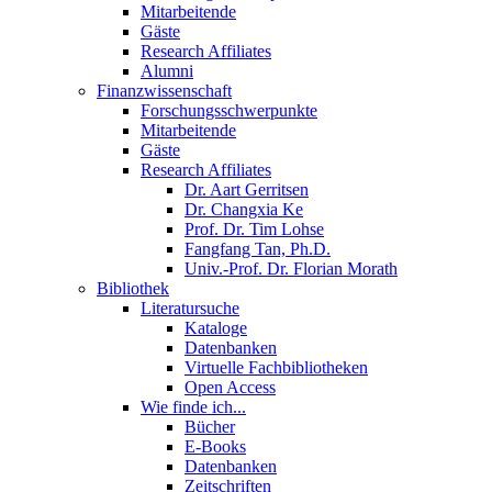
Mitarbeitende
Gäste
Research Affiliates
Alumni
Finanzwissenschaft
Forschungsschwerpunkte
Mitarbeitende
Gäste
Research Affiliates
Dr. Aart Gerritsen
Dr. Changxia Ke
Prof. Dr. Tim Lohse
Fangfang Tan, Ph.D.
Univ.-Prof. Dr. Florian Morath
Bibliothek
Literatursuche
Kataloge
Datenbanken
Virtuelle Fachbibliotheken
Open Access
Wie finde ich...
Bücher
E-Books
Datenbanken
Zeitschriften