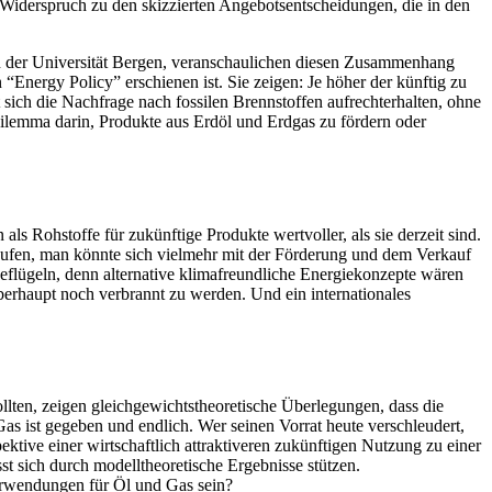
 Widerspruch zu den skizzierten Angebotsentscheidungen, die in den
an der Universität Bergen, veranschaulichen diesen Zusammenhang
“Energy Policy” erschienen ist. Sie zeigen: Je höher der künftig zu
 sich die Nachfrage nach fossilen Brennstoffen aufrechterhalten, ohne
lemma darin, Produkte aus Erdöl und Erdgas zu fördern oder
s Rohstoffe für zukünftige Produkte wertvoller, als sie derzeit sind.
aufen, man könnte sich vielmehr mit der Förderung und dem Verkauf
eflügeln, denn alternative klimafreundliche Energiekonzepte wären
überhaupt noch verbrannt zu werden. Und ein internationales
llten, zeigen gleichgewichtstheoretische Überlegungen, dass die
as ist gegeben und endlich. Wer seinen Vorrat heute verschleudert,
ktive einer wirtschaftlich attraktiveren zukünftigen Nutzung zu einer
t sich durch modelltheoretische Ergebnisse stützen.
erwendungen für Öl und Gas sein?