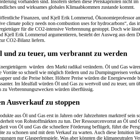
derung vorhanden sind. Insofern stehen diese Preiskapriolen nicht im
bindliches und wirksames globales Klimaabkommen zustande kommt.
d öffentliche Finanzen, und Kjell Erik Lommerud, Ökonomieprofessor 
e climate policy needs non-combustion uses for hydrocarbons“, das in 
ergieträger für die CO2-intensive Verbrennung gestoppt. Doch wie lässt
d Kjell Erik Lommerud argumentieren, besteht der Ausweg aus dem Di
zur CO2-Bilanz liefern.
l und zu teuer, um verbrannt zu werden
nergieträgern würden den Markt radikal verändern. Öl und Gas wären al
e Vorräte so schnell wie möglich fördern und zu Dumpingpreisen verk
napper und die Preise höher. Höhere Preise würden die Energiewende b
ssanter. Im Idealfall würden Öl und Gas zu wertvoll und zu teuer, um 
 zu Verbrennungszwecken würden überflüssig.
en Ausverkauf zu stoppen
dukte aus Öl und Gas erst in Jahren oder Jahrzehnten marktreif sein so
nderheit von Rohstoffmärkten zu tun. Der Ressourcenvorrat an Öl und G
it von Öl und Gas die schnellere Förderung beflügelt, führt die Perspe
te zu schonen und mit dem Verkauf zu warten. Auch diese Intuition läss
egungen nur Glasperlenspiele. Was aber könnten die klimaneutralen V