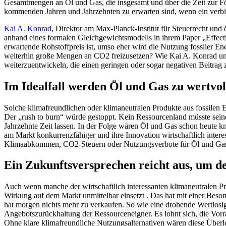
Gesamtmengen an Öl und Gas, die insgesamt und über die Zeit zur För
kommenden Jahren und Jahrzehnten zu erwarten sind, wenn ein ver
Kai A. Konrad
, Direktor am Max-Planck-Institut für Steuerrecht un
anhand eines formalen Gleichgewichtsmodells in ihrem Paper „Effectiv
erwartende Rohstoffpreis ist, umso eher wird die Nutzung fossiler En
weiterhin große Mengen an CO2 freizusetzen? Wie Kai A. Konrad un
weiterzuentwickeln, die einen geringen oder sogar negativen Beitrag 
Im Idealfall werden Öl und Gas zu wertvol
Solche klimafreundlichen oder klimaneutralen Produkte aus fossilen E
Der „rush to burn“ würde gestoppt. Kein Ressourcenland müsste sein
Jahrzehnte Zeit lassen. In der Folge wären Öl und Gas schon heute k
am Markt konkurrenzfähiger und ihre Innovation wirtschaftlich intere
Klimaabkommen, CO2-Steuern oder Nutzungsverbote für Öl und Gas
Ein Zukunftsversprechen reicht aus, um d
Auch wenn manche der wirtschaftlich interessanten klimaneutralen Pro
Wirkung auf dem Markt unmittelbar einsetzt . Das hat mit einer Beso
hat morgen nichts mehr zu verkaufen. So wie eine drohende Wertlosigke
Angebotszurückhaltung der Ressourceneigner. Es lohnt sich, die Vorrä
Ohne klare klimafreundliche Nutzungsalternativen wären diese Überl