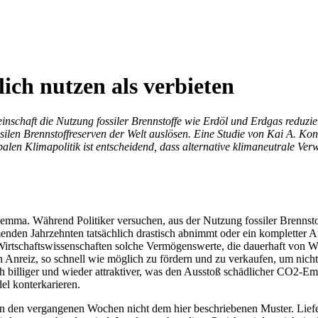
ich nutzen als verbieten
chaft die Nutzung fossiler Brennstoffe wie Erdöl und Erdgas reduzi
silen Brennstoffreserven der Welt auslösen. Eine Studie von Kai A. Ko
len Klimapolitik ist entscheidend, dass alternative klimaneutrale Ver
mma. Während Politiker versuchen, aus der Nutzung fossiler Brennstoff
den Jahrzehnten tatsächlich drastisch abnimmt oder ein kompletter Au
Wirtschaftswissenschaften solche Vermögenswerte, die dauerhaft von We
 Anreiz, so schnell wie möglich zu fördern und zu verkaufen, um nicht 
h billiger und wieder attraktiver, was den Ausstoß schädlicher CO2-Emi
 konterkarieren.
in den vergangenen Wochen nicht dem hier beschriebenen Muster. Liefer