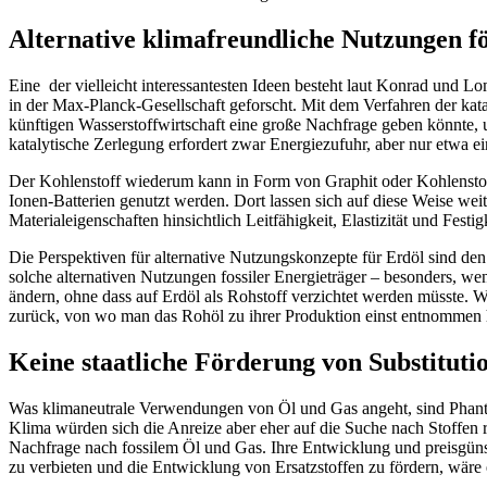
Alternative klimafreundliche Nutzungen f
Eine der vielleicht interessantesten Ideen besteht laut Konrad und L
in der Max-Planck-Gesellschaft geforscht. Mit dem Verfahren der kata
künftigen Wasserstoffwirtschaft eine große Nachfrage geben könnte, un
katalytische Zerlegung erfordert zwar Energiezufuhr, aber nur etwa ei
Der Kohlenstoff wiederum kann in Form von Graphit oder Kohlenstoff
Ionen-Batterien genutzt werden. Dort lassen sich auf diese Weise wei
Materialeigenschaften hinsichtlich Leitfähigkeit, Elastizität und Festi
Die Perspektiven für alternative Nutzungskonzepte für Erdöl sind de
solche alternativen Nutzungen fossiler Energieträger – besonders, we
ändern, ohne dass auf Erdöl als Rohstoff verzichtet werden müsste. W
zurück, von wo man das Rohöl zu ihrer Produktion einst entnommen h
Keine staatliche Förderung von Substitut
Was klimaneutrale Verwendungen von Öl und Gas angeht, sind Phantas
Klima würden sich die Anreize aber eher auf die Suche nach Stoffen ri
Nachfrage nach fossilem Öl und Gas. Ihre Entwicklung und preisgünst
zu verbieten und die Entwicklung von Ersatzstoffen zu fördern, wäre 