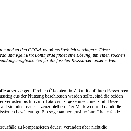
eren und so den CO2-Ausstoß maßgeblich verringern. Diese
nrad und Kjell Erik Lommerud findet eine Lösung, um einen solchen
wendungsmöglichkeiten für die fossilen Ressourcen unserer Welt
e auszusteigen, fürchten Ölstaaten, in Zukunft auf ihren Ressourcen
sstieg aus der Nutzung beschlossen werden sollte, sind die beiden
rtverlusten bis hin zum Totalverlust gekennzeichnet sind. Diese
auf stranded assets sitzenzubleiben. Der Marktwert und damit die
ssionen beschleunigt. Ein sogenannter „rush to burn“ hätte fatale
ausfälle zu kompensieren dauert, verändert aber nicht die