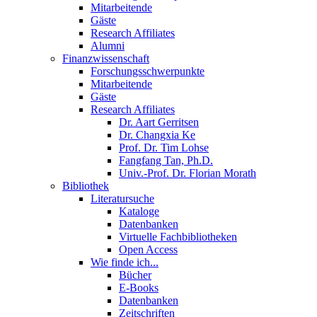
Mitarbeitende
Gäste
Research Affiliates
Alumni
Finanzwissenschaft
Forschungsschwerpunkte
Mitarbeitende
Gäste
Research Affiliates
Dr. Aart Gerritsen
Dr. Changxia Ke
Prof. Dr. Tim Lohse
Fangfang Tan, Ph.D.
Univ.-Prof. Dr. Florian Morath
Bibliothek
Literatursuche
Kataloge
Datenbanken
Virtuelle Fachbibliotheken
Open Access
Wie finde ich...
Bücher
E-Books
Datenbanken
Zeitschriften