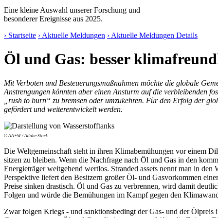
Eine kleine Auswahl unserer Forschung und
besonderer Ereignisse aus 2025.
› Startseite
› Aktuelle Meldungen
› Aktuelle Meldungen Details
Öl und Gas: besser klimafreundl
Mit Verboten und Besteuerungsmaßnahmen möchte die globale Gemeins
Anstrengungen könnten aber einen Ansturm auf die verbleibenden fos
„rush to burn“ zu bremsen oder umzukehren. Für den Erfolg der globa
gefördert und weiterentwickelt werden.
© AA+W / Adobe Stock
Die Weltgemeinschaft steht in ihren Klimabemühungen vor einem Dile
sitzen zu bleiben. Wenn die Nachfrage nach Öl und Gas in den kommen
Energieträger weitgehend wertlos. Stranded assets nennt man in den 
Perspektive liefert den Besitzern großer Öl- und Gasvorkommen einen
Preise sinken drastisch. Öl und Gas zu verbrennen, wird damit deutlic
Folgen und würde die Bemühungen im Kampf gegen den Klimawandel
Zwar folgen Kriegs - und sanktionsbedingt der Gas- und der Ölpreis 