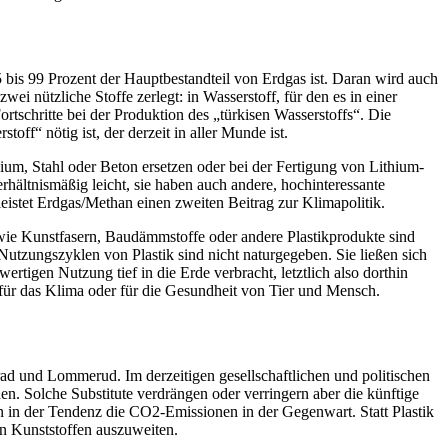
 bis 99 Prozent der Hauptbestandteil von Erdgas ist. Daran wird auch
 nützliche Stoffe zerlegt: in Wasserstoff, für den es in einer
rtschritte bei der Produktion des „türkisen Wasserstoffs“. Die
ff“ nötig ist, der derzeit in aller Munde ist.
m, Stahl oder Beton ersetzen oder bei der Fertigung von Lithium-
rhältnismäßig leicht, sie haben auch andere, hochinteressante
, leistet Erdgas/Methan einen zweiten Beitrag zur Klimapolitik.
e wie Kunstfasern, Baudämmstoffe oder andere Plastikprodukte sind
Nutzungszyklen von Plastik sind nicht naturgegeben. Sie ließen sich
tigen Nutzung tief in die Erde verbracht, letztlich also dorthin
für das Klima oder für die Gesundheit von Tier und Mensch.
d und Lommerud. Im derzeitigen gesellschaftlichen und politischen
den. Solche Substitute verdrängen oder verringern aber die künftige
n in der Tendenz die CO2-Emissionen in der Gegenwart. Statt Plastik
en Kunststoffen auszuweiten.