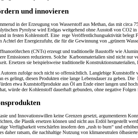
ördern und innovieren
ommerud in der Erzeugung von Wasserstoff aus Methan, das mit circa 75
lytischen Pyrolyse wird Erdgas weitgehend ohne Ausstoß von CO2 in zwei
d in festen Kohlenstoff. Eine rege Veröffentlichungsaktivität belegt Fo
n Achtel der Energiezufuhr, die für die Gewinnung von „grünem Wassersto
nanoröhrchen (CNTs) erzeugt und traditionelle Baustoffe wie Aluminiu
tere Emissionen reduzieren. Solche Karbonmaterialien sind nicht nur ve
gkeit. Ersetzen sie beispielsweise traditionelle Konstruktionsmaterialien
n Autoren zufolge noch nicht so offensichtlich. Langlebige Kunststoff
nn es gelingt, diesen Produkten eine lange Lebensdauer zu geben. Die 
ürden etwa Kunststoffprodukte aus Öl am Ende einer langen und hochwer
at, würde der Kohlenstoff dauerhaft gebunden, ohne negative Folgen 
ionsprodukten
ie und Innovationswillen keine Grenzen gesetzt, argumentieren Konra
chten, die Plastik ersetzen können und nicht aus Erdöl hergestellt wer
ige Verfügbarkeit verschärfen insofern den „rush to burn“ und erhöhe
es daher ratsam, die nachhaltige Nutzung von klimaneutralen ölbasiert