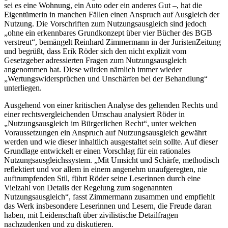
sei es eine Wohnung, ein Auto oder ein anderes Gut –, hat die
Eigentümerin in manchen Fällen einen Anspruch auf Ausgleich der
Nutzung. Die Vorschriften zum Nutzungsausgleich sind jedoch
„ohne ein erkennbares Grundkonzept über vier Bücher des BGB
verstreut“, bemängelt Reinhard Zimmermann in der JuristenZeitung
und begrüßt, dass Erik Röder sich den nicht explizit vom
Gesetzgeber adressierten Fragen zum Nutzungsausgleich
angenommen hat. Diese würden nämlich immer wieder
„Wertungswidersprüchen und Unschärfen bei der Behandlung“
unterliegen.
Ausgehend von einer kritischen Analyse des geltenden Rechts und
einer rechtsvergleichenden Umschau analysiert Röder in
„Nutzungsausgleich im Bürgerlichen Recht“, unter welchen
Voraussetzungen ein Anspruch auf Nutzungsausgleich gewährt
werden und wie dieser inhaltlich ausgestaltet sein sollte. Auf dieser
Grundlage entwickelt er einen Vorschlag für ein rationales
Nutzungsausgleichssystem. „Mit Umsicht und Schärfe, methodisch
reflektiert und vor allem in einem angenehm unaufgeregten, nie
auftrumpfenden Stil, führt Röder seine Leserinnen durch eine
Vielzahl von Details der Regelung zum sogenannten
Nutzungsausgleich“, fasst Zimmermann zusammen und empfiehlt
das Werk insbesondere Leserinnen und Lesern, die Freude daran
haben, mit Leidenschaft über zivilistische Detailfragen
nachzudenken und zu diskutieren.