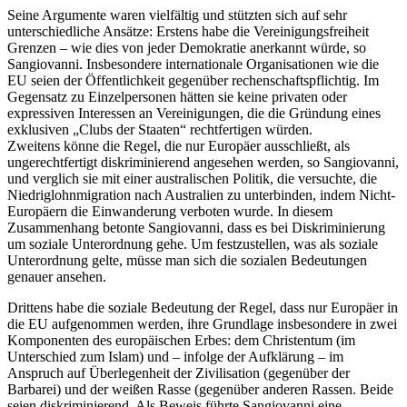
Seine Argumente waren vielfältig und stützten sich auf sehr
unterschiedliche Ansätze: Erstens habe die Vereinigungsfreiheit
Grenzen – wie dies von jeder Demokratie anerkannt würde, so
Sangiovanni. Insbesondere internationale Organisationen wie die
EU seien der Öffentlichkeit gegenüber rechenschaftspflichtig. Im
Gegensatz zu Einzelpersonen hätten sie keine privaten oder
expressiven Interessen an Vereinigungen, die die Gründung eines
exklusiven „Clubs der Staaten“ rechtfertigen würden.
Zweitens könne die Regel, die nur Europäer ausschließt, als
ungerechtfertigt diskriminierend angesehen werden, so Sangiovanni,
und verglich sie mit einer australischen Politik, die versuchte, die
Niedriglohnmigration nach Australien zu unterbinden, indem Nicht-
Europäern die Einwanderung verboten wurde. In diesem
Zusammenhang betonte Sangiovanni, dass es bei Diskriminierung
um soziale Unterordnung gehe. Um festzustellen, was als soziale
Unterordnung gelte, müsse man sich die sozialen Bedeutungen
genauer ansehen.
Drittens habe die soziale Bedeutung der Regel, dass nur Europäer in
die EU aufgenommen werden, ihre Grundlage insbesondere in zwei
Komponenten des europäischen Erbes: dem Christentum (im
Unterschied zum Islam) und – infolge der Aufklärung – im
Anspruch auf Überlegenheit der Zivilisation (gegenüber der
Barbarei) und der weißen Rasse (gegenüber anderen Rassen. Beide
seien diskriminierend. Als Beweis führte Sangiovanni eine