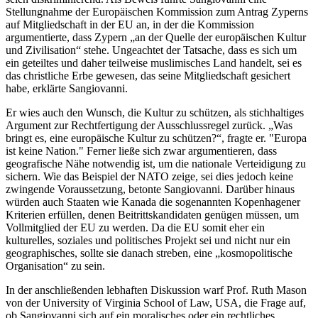
Stellungnahme der Europäischen Kommission zum Antrag Zyperns
auf Mitgliedschaft in der EU an, in der die Kommission
argumentierte, dass Zypern „an der Quelle der europäischen Kultur
und Zivilisation“ stehe. Ungeachtet der Tatsache, dass es sich um
ein geteiltes und daher teilweise muslimisches Land handelt, sei es
das christliche Erbe gewesen, das seine Mitgliedschaft gesichert
habe, erklärte Sangiovanni.
Er wies auch den Wunsch, die Kultur zu schützen, als stichhaltiges
Argument zur Rechtfertigung der Ausschlussregel zurück. „Was
bringt es, eine europäische Kultur zu schützen?“, fragte er. "Europa
ist keine Nation." Ferner ließe sich zwar argumentieren, dass
geografische Nähe notwendig ist, um die nationale Verteidigung zu
sichern. Wie das Beispiel der NATO zeige, sei dies jedoch keine
zwingende Voraussetzung, betonte Sangiovanni. Darüber hinaus
würden auch Staaten wie Kanada die sogenannten Kopenhagener
Kriterien erfüllen, denen Beitrittskandidaten genügen müssen, um
Vollmitglied der EU zu werden. Da die EU somit eher ein
kulturelles, soziales und politisches Projekt sei und nicht nur ein
geographisches, sollte sie danach streben, eine „kosmopolitische
Organisation“ zu sein.
In der anschließenden lebhaften Diskussion warf Prof. Ruth Mason
von der University of Virginia School of Law, USA, die Frage auf,
ob Sangiovanni sich auf ein moralisches oder ein rechtliches