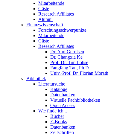
Mitarbeitende
Gäste
Research Affiliates
Alumni
Finanzwissenschaft
Forschungsschwerpunkte
Mitarbeitende
Gäste
Research Affiliates
Dr. Aart Gerritsen
Dr. Changxia Ke
Prof. Dr. Tim Lohse
Fangfang Tan, Ph.D.
Univ.-Prof. Dr. Florian Morath
Bibliothek
Literatursuche
Kataloge
Datenbanken
Virtuelle Fachbibliotheken
Open Access
Wie finde ich...
Bücher
E-Books
Datenbanken
Zeitschriften