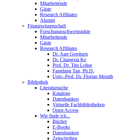
Mitarbeitende
Gäste
Research Affiliates
Alumni
Finanzwissenschaft
Forschungsschwerpunkte
Mitarbeitende
Gäste
Research Affiliates
Dr. Aart Gerritsen
Dr. Changxia Ke
Prof. Dr. Tim Lohse
Fangfang Tan, Ph.D.
Univ.-Prof. Dr. Florian Morath
Bibliothek
Literatursuche
Kataloge
Datenbanken
Virtuelle Fachbibliotheken
Open Access
Wie finde ich...
Bücher
E-Books
Datenbanken
Zeitschriften